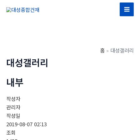
콘
텐
Mai
츠
Men
로
건
너
홈
대성갤러리
뛰
대성갤러리
기
내부
작성자
관리자
작성일
2019-08-07 02:13
조회