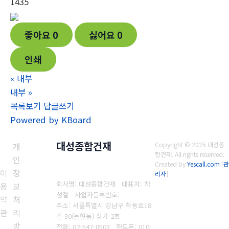
1435
좋아요
0
싫어요
0
인쇄
«
내부
내부
»
목록보기
답글쓰기
Powered by KBoard
대성종합건재
개
Copyright © 2025 대성종
합건재. All rights reserved.
인
Created by
Yescall.com
[
관
이
정
리자
]
회사명: 대성종합건재 대표자: 차
용
보
성철
사업자등록번호:
약
처
주소: 서울특별시 강남구 학동로18
관
리
길 30(논현동) 상가 2호
방
전화: 02-547-8503
핸드폰: 010-